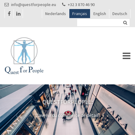
Aller au contenu principal
info@questforpeople.eu
+32 3 870 46 90
Nederlands
Français
English
Deutsch
QUESTFORPEOPLE:
L'avenir du commerce de détail!