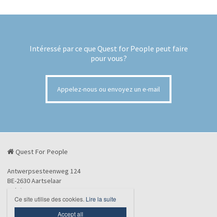
Intéressé par ce que Quest for People peut faire
pour vous?
Appelez-nous ou envoyez un e-mail
Quest For People
Antwerpsesteenweg 124
BE-2630 Aartselaar
Belgique
Ce site utilise des cookies.
Lire la suite
info@questforpeople.eu
Accept all