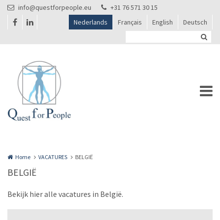
Overslaan en naar de inhoud gaan
info@questforpeople.eu
+31 76 571 30 15
Nederlands
Français
English
Deutsch
Home
VACATURES
BELGIË
BELGIË
Bekijk hier alle vacatures in België.